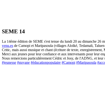
SEME 14
La 14ème édition de SEME s'est tenue du lundi 20 au dimanche 26 mai
venu.es
de Camopi et Maripasoula (villages Aloïké, Tedamali, Taluen e
Critic, mais aussi musique et chant (écriture de texte, enregistreme
Merci aux jeunes pour leur confiance et aux intervenants pour leur e
Nous remercions particulièrement Cédric et Josy, de l'ADNG, et leur 
#jeunesse
#guyane
#éducationpopulaire
#Camopi
#Maripasoula
#acc