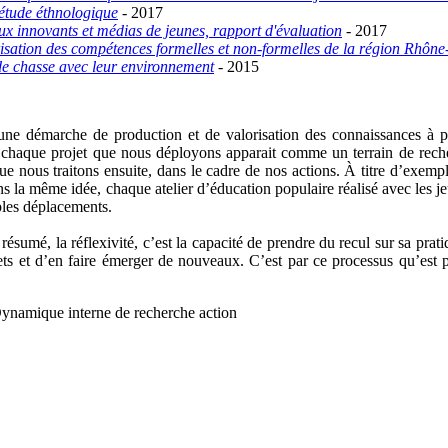
 étude éthnologique
-
2017
ux innovants et médias de jeunes, rapport d'évaluation
-
2017
alorisation des compétences formelles et non-formelles de la région Rhôn
s de chasse avec leur environnement
- 2015
une démarche de production et de valorisation des connaissances à pa
, chaque projet que nous déployons apparait comme un terrain de reche
e, que nous traitons ensuite, dans le cadre de nos actions. À titre d’e
ns la même idée, chaque atelier d’éducation populaire réalisé avec les
iples déplacements.
ésumé, la réflexivité, c’est la capacité de prendre du recul sur sa pratiq
projets et d’en faire émerger de nouveaux. C’est par ce processus qu’