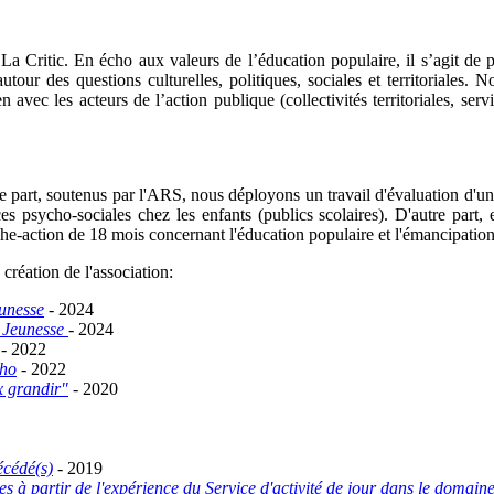
a Critic. En écho aux valeurs de l’éducation populaire, il s’agit de pu
 autour des questions culturelles, politiques, sociales et territorial
avec les acteurs de l’action publique (collectivités territoriales, servi
art, soutenus par l'ARS, nous déployons un travail d'évaluation d'
s psycho-sociales chez les enfants (publics scolaires). D'autre part
e-action de 18 mois concernant l'éducation populaire et l'émancipati
 création de l'association:
unesse
- 2024
S Jeunesse
- 2024
- 2022
pho
- 2022
x grandir"
- 2020
écédé(s)
- 2019
s à partir de l'expérience du Service d'activité de jour dans le domaine